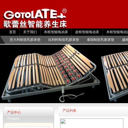
首页
关于我们
布框智能电动床
皮框智能电动床
木框智能电动
直销商城
意大利制造乳胶床垫
比利时制造乳胶床垫
泰国制造乳胶床垫
越
全拆乳胶椰棕山棕床垫
产品列表
产品中心
Product